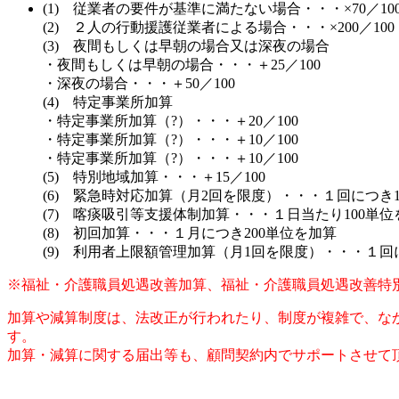
(1) 従業者の要件が基準に満たない場合・・・×70／10
(2) ２人の行動援護従業者による場合・・・×200／100
(3) 夜間もしくは早朝の場合又は深夜の場合
・夜間もしくは早朝の場合・・・＋25／100
・深夜の場合・・・＋50／100
(4) 特定事業所加算
・特定事業所加算（?）・・・＋20／100
・特定事業所加算（?）・・・＋10／100
・特定事業所加算（?）・・・＋10／100
(5) 特別地域加算・・・＋15／100
(6) 緊急時対応加算（月2回を限度）・・・１回につき1
(7) 喀痰吸引等支援体制加算・・・１日当たり100単位
(8) 初回加算・・・１月につき200単位を加算
(9) 利用者上限額管理加算（月1回を限度）・・・１回
※福祉・介護職員処遇改善加算、福祉・介護職員処遇改善特
加算や減算制度は、法改正が行われたり、制度が複雑で、な
す。
加算・減算に関する届出等も、顧問契約内でサポートさせて