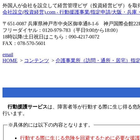
外国人が会社を設立して経営管理ビザ（投資経営ビザ）を取
会社設立(投資経営).com - 行動援護事業/指定申請/大阪・兵庫
〒651-0087 兵庫県神戸市中央区御幸通8-1-6 神戸国際会館22
フリーダイヤル：0120-979-783（平日9:00から18:00）
18時以降/土日祝日はこちら：090-4217-0072
FAX：078-570-5601
email
HOME
>
コンテンツ
>
介護事業所（訪問・通所・居宅）指定
行動援護サービス
は、障害者等が行動する際に生じ得る危
行います。
※具体的には以下の内容となります。
行動する際に生じる危険を回避するために必要な援護