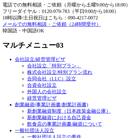
電話での無料相談・ご依頼（月曜から土曜9:00から18:00）
フリーダイヤル：0120-979-783（平日9:00から18:00）
18時以降/土日祝日はこちら：090-4217-0072
メールでの無料相談・ご依頼（24時間受付）
韓国語・中国語OK
マルチメニュー03
会社設立/経営管理ビザ
会社設立「特別プラン」
株式会社設立/特別プラン流れ
合同会社（LLC）設立
合資会社設立
外国人の会社設立
経営管理ビザ
創業融資(事業計画書/創業計画書)
新創業融資制度（日本政策金融公庫）
新創業融資における自己資金
飲食店の事業計画書/融資について
一般社団法人設立
一般社団法人設立の要件