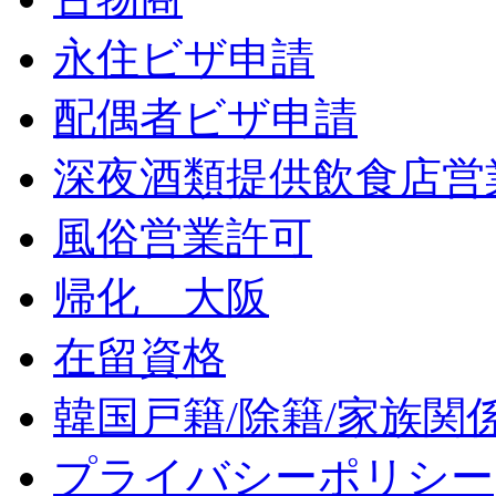
永住ビザ申請
配偶者ビザ申請
深夜酒類提供飲食店営
風俗営業許可
帰化 大阪
在留資格
韓国戸籍/除籍/家族関
プライバシーポリシー